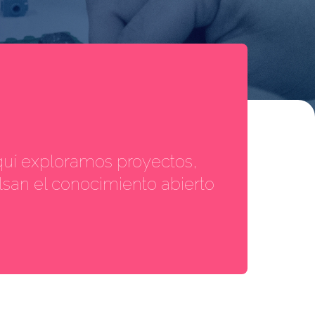
quí exploramos proyectos,
lsan el conocimiento abierto