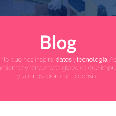
Blog
 lo que nos inspira:
datos
y
tecnología
. A
ramientas y tendencias globales que impu
y la innovación con propósito.