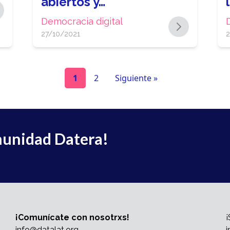
abiertos y…
Democracia digital
27/10/2021
2
1
2
Siguiente »
munidad Datera!
¡Comunícate con nosotrxs!
¡
info@datalat.org
i