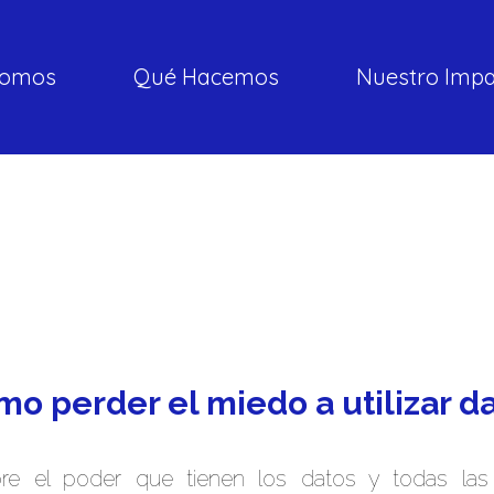
somos
Qué Hacemos
Nuestro Imp
o perder el miedo a utilizar d
e el poder que tienen los datos y todas las 