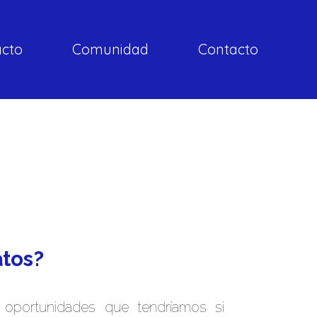
acto
Comunidad
Contacto
atos?
oportunidades que tendríamos si