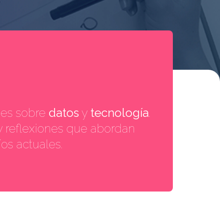
jes sobre
datos
y
tecnología
.
 y reflexiones que abordan
os actuales.