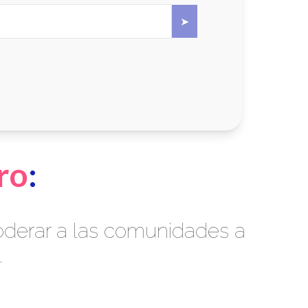
ro
:
oderar a las comunidades a
.