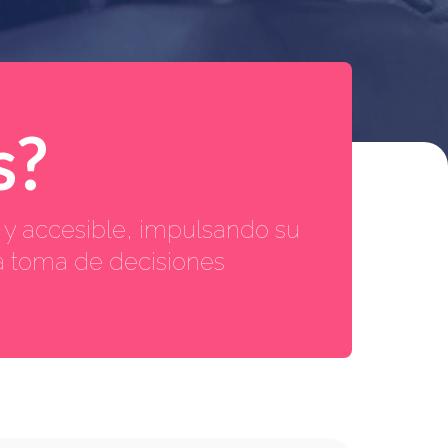
s?
 y accesible, impulsando su
la toma de decisiones