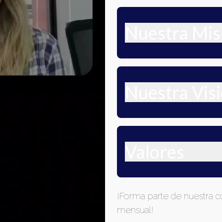
Nuestra Mis
Nuestra Vis
Valores
¡Forma parte de nuestra c
mensual!