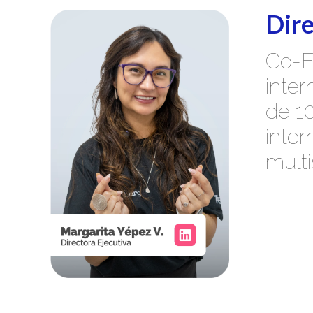
Dire
Co-F
inte
de 10
inter
multi