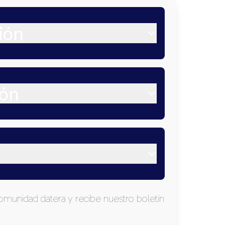
ión
ión
omunidad datera y recibe nuestro boletín