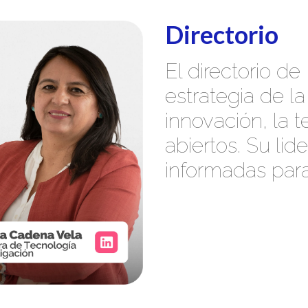
Directorio
El directorio de 
estrategia de la
innovación, la 
abiertos. Su lid
informadas para 