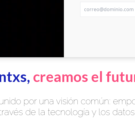
ntxs,
creamos el futu
unido por una visión común: emp
través de la tecnología y los datos