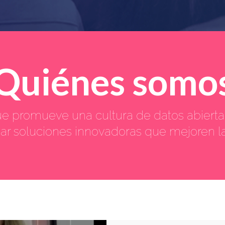
Quiénes somo
 promueve una cultura de datos abierta
ear soluciones innovadoras que mejoren 