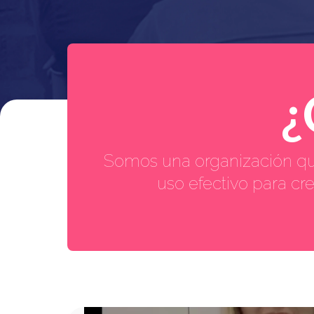
¿
Somos una organización que
uso efectivo para cr