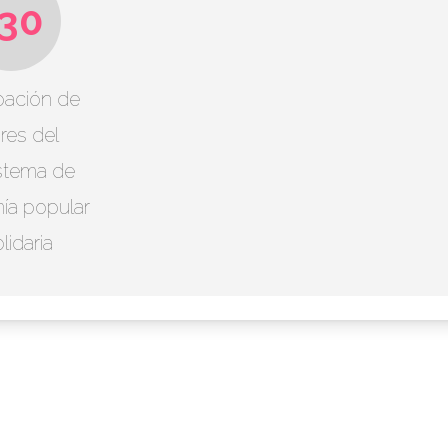
+30
ipación de
res del
stema de
ía popular
lidaria