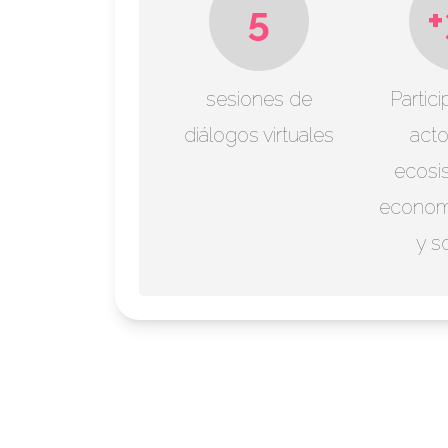
5
sesiones de
Partic
diálogos virtuales
acto
ecosi
econom
y so