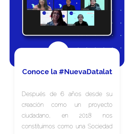
Conoce la #NuevaDatalat
Después de 6 años desde su
creación como un proyecto
ciudadano, en 2018 nos
constituimos como una Sociedad